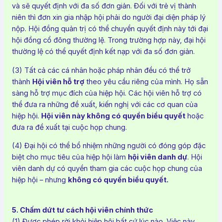
và sẽ quyết định với đa số đơn giản. Đối với trẻ vị thành
niên thì đơn xin gia nhập hội phải do người đại diện pháp lý
nộp. Hội đồng quản trị có thể chuyển quyết định này tới đại
hội đồng cổ đông thường lệ. Trong trường hợp này, đại hội
thường lệ có thể quyết định kết nạp với đa số đơn giản.
(3) Tất cả các cá nhân hoặc pháp nhân đều có thể trở
thành
Hội viên hỗ trợ
theo yêu cầu riêng của mình. Họ sẵn
sàng hỗ trợ mục đích của hiệp hội. Các hội viên hỗ trợ có
thể đưa ra những đề xuất, kiến ​​nghị với các cơ quan của
hiệp hội.
Hội viên này không có quyền biểu quyết
hoặc
đưa ra đề xuất tại cuộc họp chung.
(4) Đại hội có thể bổ nhiệm những người có đóng góp đặc
biệt cho mục tiêu của hiệp hội làm
hội viên danh dự
. Hội
viên danh dự có quyền tham gia các cuộc họp chung của
hiệp hội – nhưng
không có quyền biểu quyết.
5. Chấm dứt tư cách hội viên chính thức
(1) Được phép rời khỏi hiệp hội bất cứ lúc nào. Việc này